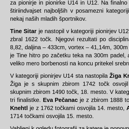
za pionirje in pionirke U14 in U12. Na finalno
štiriindvajset najboljših v posamezni kategorij
nekaj naših mladih športnikov.
Tine Sitar
je nastopil v kategoriji pionirjev U12,
zbral 1622 točk. Njegovi rezultati po discipli
8,82, daljina – 433cm, vortex – 41,14m, 300m 
je Tine hitro po začetku teka na 300m padel, a 
veliko mero borbenosti na koncu pritekel srebrn
V kategoriji pionirjev U14 sta nastopila
Žiga K
Žiga je s skupnim zbirom 1742 točk osvoji
skupnim zbirom 1490 točk, 18. mesto. V katego
tri finalistke.
Eva Pečanac
je z zbirom 1888 to
Knehtl
je z 1762 točkami osvojila 14. mesto,
1714 točkami osvojila 15. mesto.
Vabljeni k ogledu fotografij za katere je pono