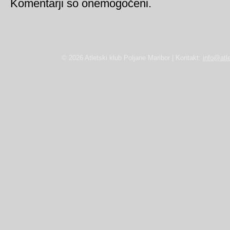
Komentarji so onemogočeni.
© 2026 Atletski klub Poljane Maribor | Kontakt:
info@atle