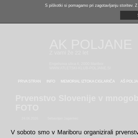
S piškotki si pomagamo pri zagotavljanju storitev. Z
AK POLJANE
Z vami že 22 let
Engelsova ulica 6, 2000 Maribor
WWW.ATLETSKI-KLUB-POLJANE.SI
PRVA STRAN
INFO
MEMORIAL IZTOKA CIGLARIČA
AŠ POLJA
Prvenstvo Slovenije v mnogob
FOTO
24.06.2026
Sebastijan Jagarinec
V soboto smo v Mariboru organizirali prvenst