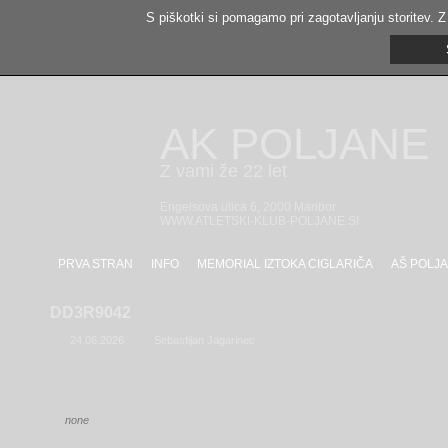
S piškotki si pomagamo pri zagotavljanju storitev. Z
AK POLJANE
Z vami že 22 let
Engelsova ulica 6, 2000 Maribor
WWW.ATLETSKI-KLUB-POLJANE.SI
PRVA STRAN
INFO
MEMORIAL IZTOKA CIGLARIČA
AŠ POLJA
DD3R9042
24.06.2026
Sebastijan Jagarinec
none