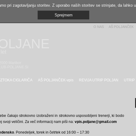
mo pri zagotavljanju storitev. Z uporabo naših storitev se strinjate, da lahko 
Sprejmem
O NAS
AŠ POLJANČEK
POLJANE
let
 2000 Maribor
LUB-POLJANE.SI
IZTOKA CIGLARIČA
AŠ POLJANČEK-vpis
REVIJA UTRIP POLJAN
UTRIP
ebe čakajo strokovno izobraženi in strokovno usposobljeni trenerji, ki bodo
j svoji veličini. Za več informacij nam piši na:
vpis.poljane@gmail.com
tedensko
. Ponedeljek, torek in četrtek od 16:00 – 17:30