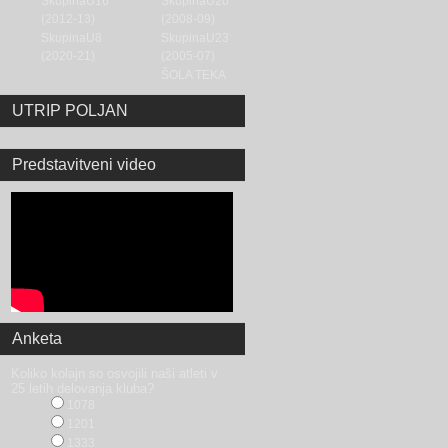
SkupinaU16
SkupinaU20
(2012-13)
(2008-09)
SkupinaU8
SkupinaU23
(2020-21)
(2005-07)
ŠOLA TEKA
UTRIP POLJAN
Predstavitveni video
Anketa
Koliko kolajn so osvojili naši atleti v
25 letih delovanja kluba?
1078
1201
1333