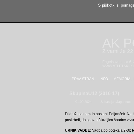
S piškotki si pomaga
AK 
Z vami že 22 
Engelsova ulica 6,
WWW.ATLETSKI-K
PRVA STRAN
INFO
MEMORIAL 
SkupinaU12 (2016-17)
01.09.2024
Sebastijan Jagarinec
Pridruži se nam in postani Poljanček. Na t
poskrbeli, da spoznaš kraljico športov v vse
URNIK VADBE:
Vadba bo potekala 2-3
x 