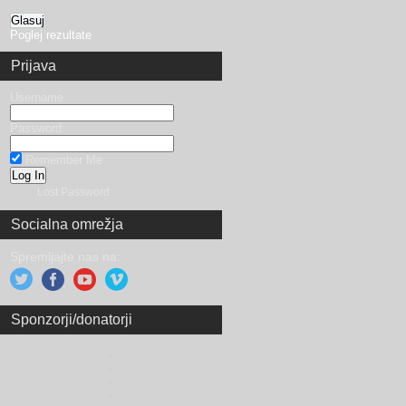
Poglej rezultate
Prijava
Username
Password
Remember Me
Lost Password
Socialna omrežja
Spremljajte nas na:
Sponzorji/donatorji