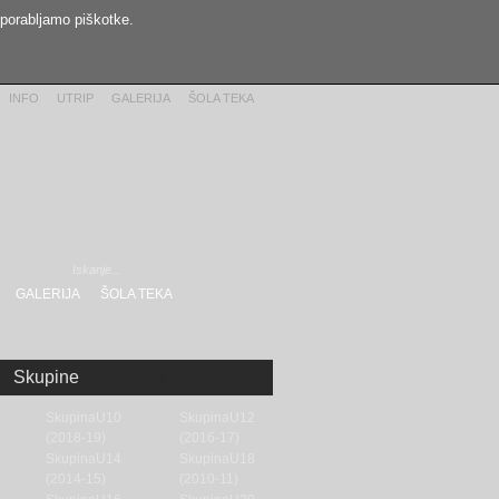
uporabljamo piškotke.
INFO
UTRIP
GALERIJA
ŠOLA TEKA
GALERIJA
ŠOLA TEKA
Skupine
Skupine
SkupinaU10
SkupinaU12
(2018-19)
(2016-17)
SkupinaU14
SkupinaU18
(2014-15)
(2010-11)