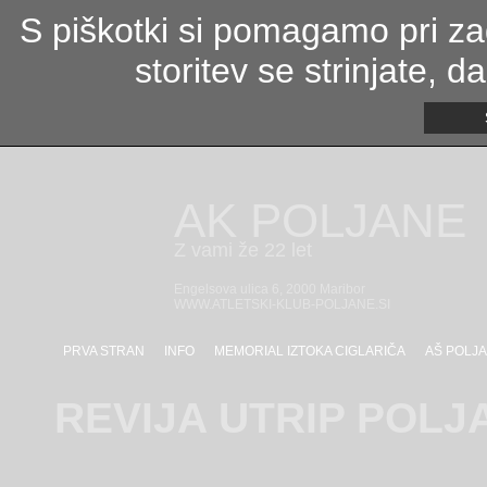
S piškotki si pomagamo pri zag
storitev se strinjate, 
AK POLJANE
Z vami že 22 let
Engelsova ulica 6, 2000 Maribor
WWW.ATLETSKI-KLUB-POLJANE.SI
PRVA STRAN
INFO
MEMORIAL IZTOKA CIGLARIČA
AŠ POLJA
REVIJA UTRIP POLJ