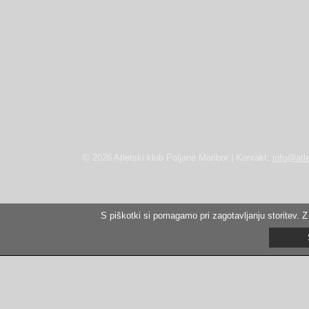
© 2026 Atletski klub Poljane Maribor | Kontakt:
info@atle
S piškotki si pomagamo pri zagotavljanju storitev. Z