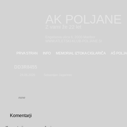
AK POLJANE
Z vami že 22 let
Engelsova ulica 6, 2000 Maribor
WWW.ATLETSKI-KLUB-POLJANE.SI
PRVA STRAN
INFO
MEMORIAL IZTOKA CIGLARIČA
AŠ POLJA
DD3R8455
24.06.2026
Sebastijan Jagarinec
none
Komentarji