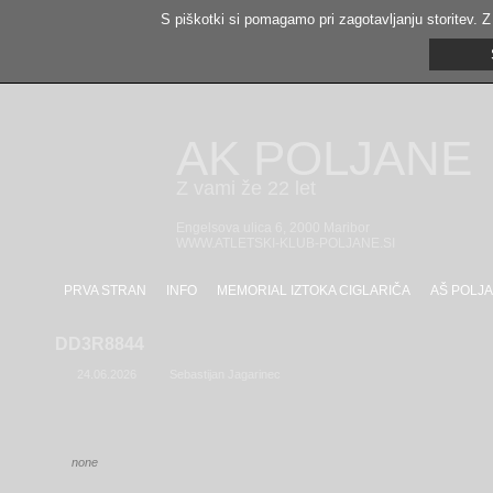
S piškotki si pomagamo pri zagotavljanju storitev. Z
AK POLJANE
Z vami že 22 let
Engelsova ulica 6, 2000 Maribor
WWW.ATLETSKI-KLUB-POLJANE.SI
PRVA STRAN
INFO
MEMORIAL IZTOKA CIGLARIČA
AŠ POLJA
DD3R8844
24.06.2026
Sebastijan Jagarinec
none