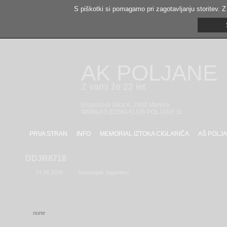
S piškotki si pomagamo pri zagotavljanju storitev. Z
AK POLJANE
Z vami že 22 let
Engelsova ulica 6, 2000 Maribor
WWW.ATLETSKI-KLUB-POLJANE.SI
PRVA STRAN
INFO
MEMORIAL IZTOKA CIGLARIČA
AŠ POLJA
DD3R8718
24.06.2026
Sebastijan Jagarinec
none