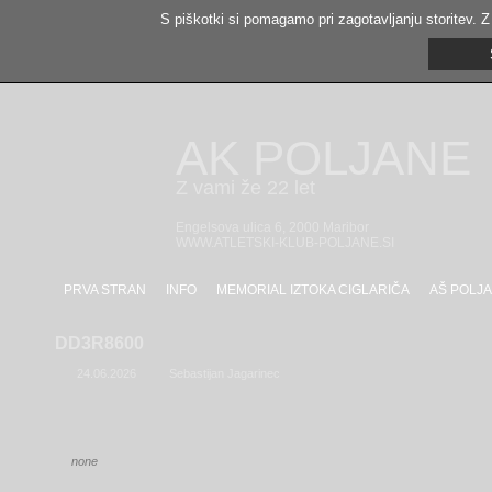
S piškotki si pomagamo pri zagotavljanju storitev. Z
AK POLJANE
Z vami že 22 let
Engelsova ulica 6, 2000 Maribor
WWW.ATLETSKI-KLUB-POLJANE.SI
PRVA STRAN
INFO
MEMORIAL IZTOKA CIGLARIČA
AŠ POLJA
DD3R8600
24.06.2026
Sebastijan Jagarinec
none