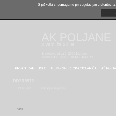
S piškotki si pomagamo pri zagotavljanju storitev. Z
AK POLJANE
Z vami že 22 let
Engelsova ulica 6, 2000 Maribor
WWW.ATLETSKI-KLUB-POLJANE.SI
PRVA STRAN
INFO
MEMORIAL IZTOKA CIGLARIČA
AŠ POLJA
DD3R8972
24.06.2026
Sebastijan Jagarinec
none