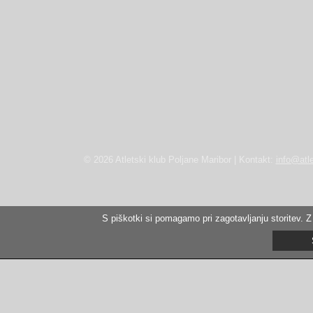
© 2026 Atletski klub Poljane Maribor | Kontakt:
info@atle
S piškotki si pomagamo pri zagotavljanju storitev. Z