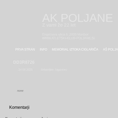
AK POLJANE
Z vami že 22 let
Engelsova ulica 6, 2000 Maribor
WWW.ATLETSKI-KLUB-POLJANE.SI
PRVA STRAN
INFO
MEMORIAL IZTOKA CIGLARIČA
AŠ POLJA
DD3R8726
24.06.2026
Sebastijan Jagarinec
none
Komentarji