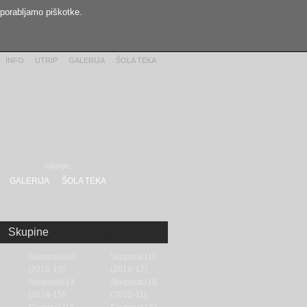
uporabljamo piškotke.
INFO
UTRIP
GALERIJA
ŠOLA TEKA
GALERIJA
ŠOLA TEKA
Skupine
Skupine
SkupinaU10
SkupinaU12
(2018-19)
(2016-17)
SkupinaU14
SkupinaU18
(2014-15)
(2010-11)