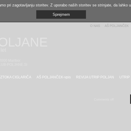
mo pri zagotavljanju storitev. Z uporabo naših storitev se strinjate, da lahko 
Sprejmem
O NAS
AŠ POLJANČEK
POLJANE
let
 2000 Maribor
LUB-POLJANE.SI
IZTOKA CIGLARIČA
AŠ POLJANČEK-vpis
REVIJA UTRIP POLJAN
UTRIP
Comments off