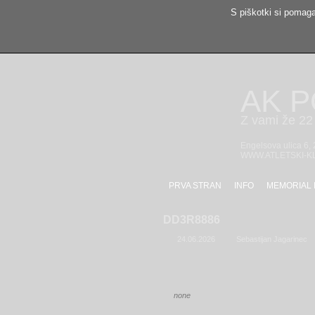
S piškotki si pomaga
AK 
Z vami že 22 
Engelsova ulica 6,
WWW.ATLETSKI-K
PRVA STRAN
INFO
MEMORIAL 
DD3R8886
24.06.2026
Sebastijan Jagarinec
none