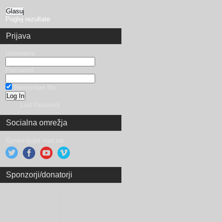
Poglej rezultate
Prijava
Username
Password
Remember Me
Lost Password
Socialna omrežja
Spremljajte nas na:
Sponzorji/donatorji