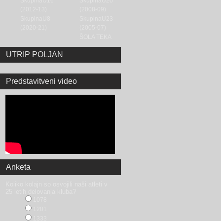
SkupinaU16
SkupinaU20
(2012-13)
(2008-09)
SkupinaU8
SkupinaU23
(2020-21)
(2005-07)
ŠOLA TEKA
UTRIP POLJAN
Predstavitveni video
Anketa
Koliko kolajn so osvojili naši atleti v
25 letih delovanja kluba?
1078
1201
1333