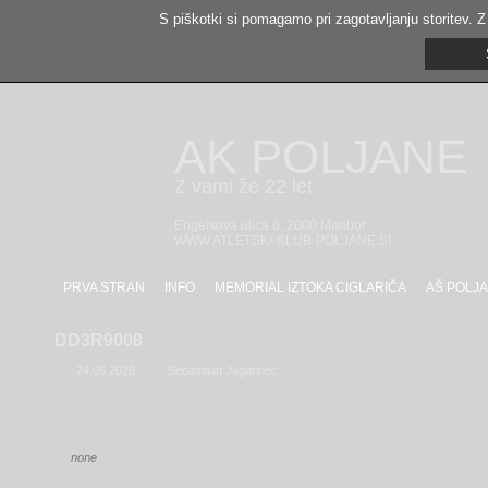
S piškotki si pomagamo pri zagotavljanju storitev. Z
AK POLJANE
Z vami že 22 let
Engelsova ulica 6, 2000 Maribor
WWW.ATLETSKI-KLUB-POLJANE.SI
PRVA STRAN
INFO
MEMORIAL IZTOKA CIGLARIČA
AŠ POLJA
DD3R9008
24.06.2026
Sebastijan Jagarinec
none