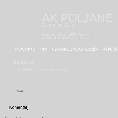
AK POLJANE
Z vami že 22 let
Engelsova ulica 6, 2000 Maribor
WWW.ATLETSKI-KLUB-POLJANE.SI
PRVA STRAN
INFO
MEMORIAL IZTOKA CIGLARIČA
AŠ POLJA
DD3R8714
24.06.2026
Sebastijan Jagarinec
none
Komentarji