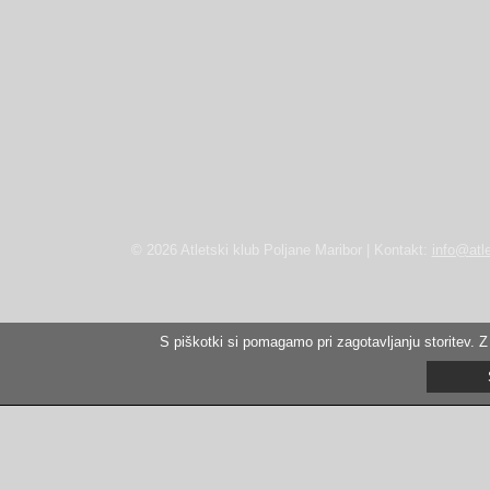
© 2026 Atletski klub Poljane Maribor | Kontakt:
info@atle
S piškotki si pomagamo pri zagotavljanju storitev. Z