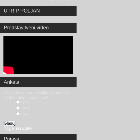
UTRIP POLJAN
Predstavitveni video
Anketa
Koliko kolajn so osvojili naši atleti v
25 letih delovanja kluba?
1078
1201
1333
Poglej rezultate
Prijava