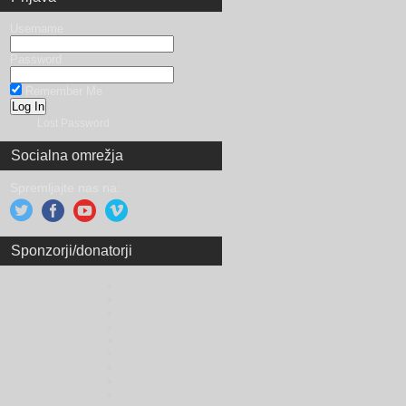
Username
Password
Remember Me
Lost Password
Socialna omrežja
Spremljajte nas na:
Sponzorji/donatorji