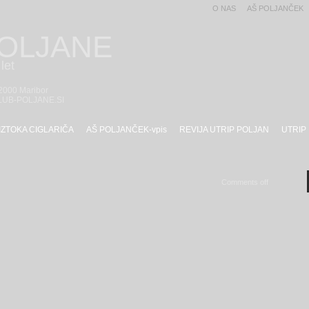
O NAS
AŠ POLJANČEK
POLJANE
let
 2000 Maribor
LUB-POLJANE.SI
IZTOKA CIGLARIČA
AŠ POLJANČEK-vpis
REVIJA UTRIP POLJAN
UTRIP
Comments off