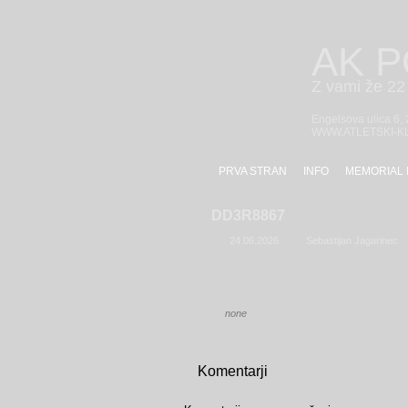
AK 
Z vami že 22 
Engelsova ulica 6,
WWW.ATLETSKI-K
PRVA STRAN
INFO
MEMORIAL 
DD3R8867
24.06.2026
Sebastijan Jagarinec
none
Komentarji