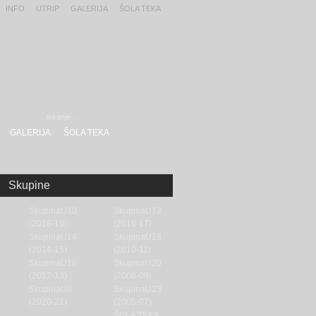
INFO
UTRIP
GALERIJA
ŠOLA TEKA
GALERIJA
ŠOLA TEKA
Skupine
Skupine
SkupinaU10
SkupinaU12
(2018-19)
(2016-17)
SkupinaU14
SkupinaU18
(2014-15)
(2010-11)
SkupinaU16
SkupinaU20
(2012-13)
(2008-09)
SkupinaU8
SkupinaU23
(2020-21)
(2005-07)
ŠOLA TEKA