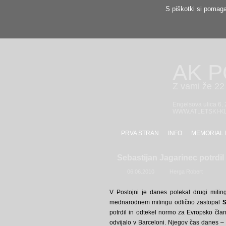
S piškotki si pomaga
AK 
Z vami že 22 
Engelsova ulica 6,
WWW.ATLETSKI-K
PRVA STRAN
INFO
MEMORIAL 
Sebastijan Jagarinec potrdi
06.06.2010
Herga Robert
V Postojni je danes potekal drugi mit
mednarodnem mitingu odlično zastopal
S
potrdil in odtekel normo za Evropsko čla
odvijalo v Barceloni. Njegov čas danes – 