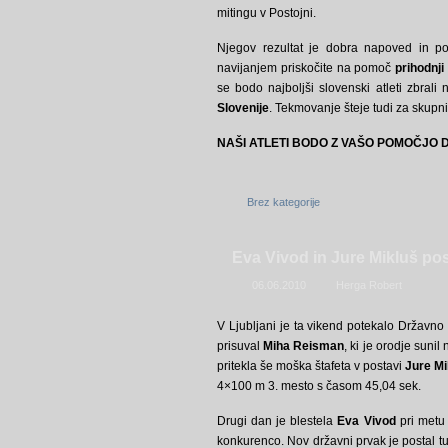
mitingu v Postojni.
Njegov rezultat je dobra napoved in p
navijanjem priskočite na pomoč
prihodnji 
se bodo najboljši slovenski atleti zbrali
Slovenije
. Tekmovanje šteje tudi za skup
NAŠI ATLETI BODO Z VAŠO POMOČJO D
Brez kategorije
Eva Vivod in Jure Mikluš po
06.06.2010
Herga Robert
V Ljubljani je ta vikend potekalo Državno
prisuval
Miha Reisman
, ki je orodje suni
pritekla še moška štafeta v postavi
Jure Mi
4×100 m 3. mesto s časom 45,04 sek.
Drugi dan je blestela
Eva Vivod
pri metu 
konkurenco. Nov državni prvak je postal t