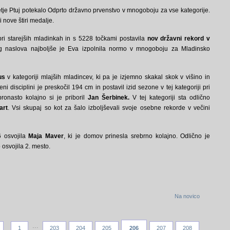
etje Ptuj potekalo Odprto državno prvenstvo v mnogoboju za vse kategorije.
i nove štiri medalje.
ri starejših mladinkah in s 5228 točkami postavila
nov državni rekord v
g naslova najboljše je Eva izpolnila normo v mnogoboju za Mladinsko
us
v kategoriji mlajših mladincev, ki pa je izjemno skakal skok v višino in
i disciplini je preskočil 194 cm in postavil izid sezone v tej kategoriji pri
bronasto kolajno si je priboril
Jan Šerbinek.
V tej kategoriji sta odlično
art
. Vsi skupaj so kot za šalo izboljševali svoje osebne rekorde v večini
6 osvojila
Maja Maver
, ki je domov prinesla srebrno kolajno. Odlično je
 osvojila 2. mesto.
Na novico
...
1
203
204
205
206
207
208