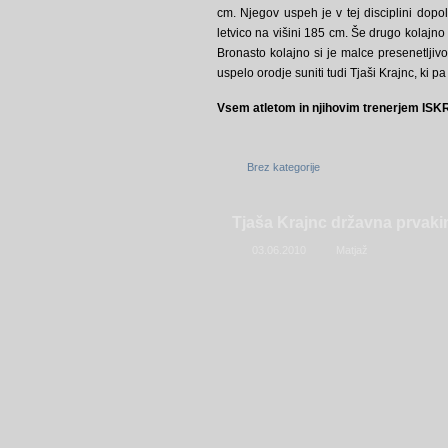
cm. Njegov uspeh je v tej disciplini dopo
letvico na višini 185 cm. Še drugo kolajno 
Bronasto kolajno si je malce presenetlji
uspelo orodje suniti tudi Tjaši Krajnc, ki pa
Vsem atletom in njihovim trenerjem IS
Brez kategorije
Tjaša Krajnc državna prvaki
03.06.2010
Matjaž