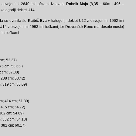
 osvojenimi 2640-imi točkami izkazala
Robnik Maja
(8,35 – 60m | 495 –
 kategoriji deklet U14.
a se uvrstila še
Kajbič Eva
v kategoriji deklet U12 z osvojenimi 1962-imi
 U14 z osvojenimi 1993-imi točkami, ter Drevenšek Rene (na deseto mesto)
imi točkami.
cm; 52,37)
75 cm; 53,66 )
2 cm; 57,38)
 288 cm; 53,42)
; 319 cm; 56.09)
m; 414 cm; 51.89)
; 415 cm; 54.72)
 362 cm; 54.89)
m; 332 cm; 54.13)
 382 cm; 60,17)