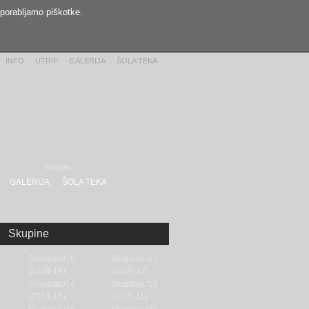
uporabljamo piškotke.
INFO
UTRIP
GALERIJA
ŠOLA TEKA
GALERIJA
ŠOLA TEKA
Skupine
Skupine
SkupinaU10
SkupinaU12
(2018-19)
(2016-17)
SkupinaU14
SkupinaU18
(2014-15)
(2010-11)