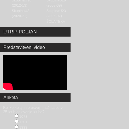
SkupinaU16
SkupinaU20
(2012-13)
(2008-09)
SkupinaU8
SkupinaU23
(2020-21)
(2005-07)
ŠOLA TEKA
UTRIP POLJAN
Predstavitveni video
Anketa
Koliko kolajn so osvojili naši atleti v
25 letih delovanja kluba?
1078
1201
1333