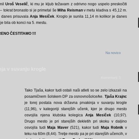
lnil
Uroš Veselič
, ki mu je kljub težavam z odrivno nogo uspelo preskočiti
– tokrat bronasto si je primetal še
Miha Reisman
v metu kladiva s 45,12 m.
vo danes prisuvala
Anja Mesiček
. Kroglo je sunila 11,14 m kolikor je danes
 je bila ob konci na 5. mestu.
KRENO ČESTITAMO !!!
Na novico
nja v suvanju krogle
Komentarji: 3
Tako Tjaša, kakor tudi ostali naši atleti so se zelo izkazali na
posamičnem šolskem DP za osnovnošolce/ke.
Tjaša Krajnc
je torej postala nova državna prvakinja v suvanju krogle
(11,96), v kategoriji starejših učenk, kjer je drugo mesto
osvojila njena klubska kolegica
Anja Mesiček
(10,97).
Drugo mesto je pri starejših dekletih pri skoku v daljino
osvojila tudi
Maja Maver
(521), kakor tudi
Maja Robnik
v
teku na 60m (8,44). Tretje mesto pa je pri starejših učencih, v