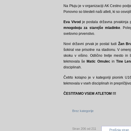
Na Ptuju je v organizaciji AK Cestno podj
Ponovno so blesteli naši atleti, ki so osvojil
Eva Vivod
je postala državna prvakinja p
mnogoboju za starejše mladinke
. Pole
svetovno prvenstvo.
Novi državni prvak je postal tudi
Žan Br
šokiral vse prisotne na stadionu. V omenjen
skoku v višino. Odlično tretje mesto in 
tekmovala še
Matic Omulec
in
Tine Len
disciplinah.
Četrto kolajno je v kategoriji pionirk U1
tekmovala v vseh disciplinah in prepričljivo
ČESTITAMO VSEM ATLETOM !!!
Brez kategorije
Stran 206 od 211
Prejšnja stran