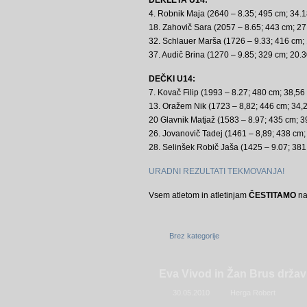
DEKLETA U14:
4. Robnik Maja (2640 – 8.35; 495 cm; 34.1
18. Zahovič Sara (2057 – 8.65; 443 cm; 27
32. Schlauer Marša (1726 – 9.33; 416 cm; 
37. Audič Brina (1270 – 9.85; 329 cm; 20.3
DEČKI U14:
7. Kovač Filip (1993 – 8.27; 480 cm; 38,56
13. Oražem Nik (1723 – 8,82; 446 cm; 34,2
20 Glavnik Matjaž (1583 – 8.97; 435 cm; 3
26. Jovanovič Tadej (1461 – 8,89; 438 cm; 
28. Selinšek Robič Jaša (1425 – 9.07; 381
URADNI REZULTATI TEKMOVANJA!
Vsem atletom in atletinjam
ČESTITAMO
na 
Brez kategorije
Eva Vivod in Žan Brus drža
30.05.2010
Herga Robert