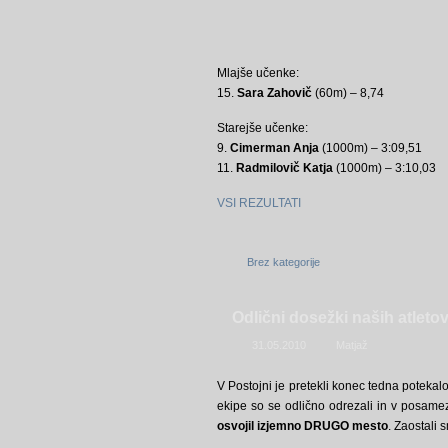
Mlajše učenke:
15.
Sara Zahovič
(60m) – 8,74
Starejše učenke:
9.
Cimerman Anja
(1000m) – 3:09,51
11.
Radmilovič Katja
(1000m) – 3:10,03
VSI REZULTATI
Brez kategorije
Odlični dosežki naših atlet
31.05.2010
Matjaž
V Postojni je pretekli konec tedna potek
ekipe so se odlično odrezali in v posamezn
osvojil izjemno DRUGO mesto
. Zaostali 