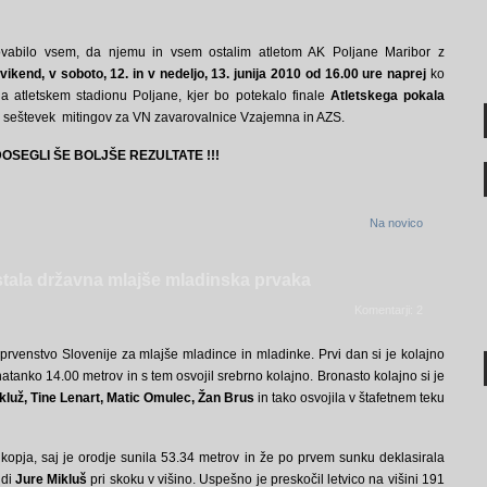
ovabilo vsem, da njemu in vsem ostalim atletom AK Poljane Maribor z
vikend, v soboto, 12. in v nedeljo, 13. junija 2010 od 16.00 ure naprej
ko
 na atletskem stadionu Poljane, kjer bo potekalo finale
Atletskega pokala
ni seštevek mitingov za VN zavarovalnice Vzajemna in AZS.
OSEGLI ŠE BOLJŠE REZULTATE !!!
Na novico
stala državna mlajše mladinska prvaka
Komentarji: 2
 prvenstvo Slovenije za mlajše mladince in mladinke. Prvi dan si je kolajno
l natanko 14.00 metrov in s tem osvojil srebrno kolajno. Bronasto kolajno si je
kluž, Tine Lenart, Matic Omulec, Žan Brus
in tako osvojila v štafetnem teku
kopja, saj je orodje sunila 53.34 metrov in že po prvem sunku deklasirala
udi
Jure Mikluš
pri skoku v višino. Uspešno je preskočil letvico na višini 191