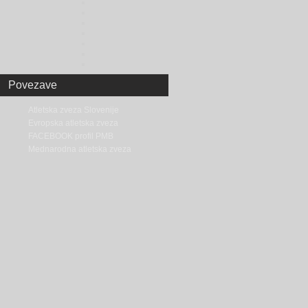
Povezave
Atletska zveza Slovenije
Evropska atletska zveza
FACEBOOK profil PMB
Mednarodna atletska zveza