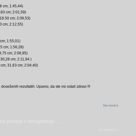
8 cm; 1:45,44)
.83 cm; 2:01,59)
18.50 cm; 2:09,53)
0 cm; 2:12,55)
 cm; 1:55,01)
5 cm; 1:56,28)
9,75 cm; 2:08,95)
30,28 cm; 2:11,94 )
 cm; 31,63 cm; 2:04,40)
doseženih rezultatih. Upamo, da ste vsi ostali zdravi !!!
Na novico
vna prvaka v mnogoboju ….
Komentarji: 5