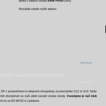
skoku v daljino osvojil
Rene Perko
(585).
Rezultati ostalih naših atletov:
Na novico
ov na DP v mnogobojih za U12 in U14
Komentarji: 3
alo DP v posamičnem in ekipnem mnogoboju za pionirje/ke U12 in U14. Naše
ih disciplinah so naši atleti osvojili visoka mesta.
Vseekipno je naš klub
smo le za AD MASS iz Ljubljane.