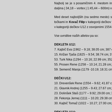
Najbolj se je s posamičnim 4. mestom in
daljina | 34,18 – vortex | 1:45,44 – 600m) v
Med deset najboljših (na sedmo mesto) st
točkami in
Kovač Filip
v kategoriji dečkov
v kategoriji dečkov U12 z osvojenimi 1554-
Vse uvrstitve naših atletov pa so:
DEKLETA U12:
7. Kajbič Eva (1962 – 9.18; 38.05 cm; 387 
15. Križan Tjaša (1825 – 9.54; 38.74 cm; 3
53. Turk Nika (1294 – 10.16; 22.99 cm; 35
55. Prosen Rene (1258 – 10.14; 21.28 cm;
59. Semenič Manja (1179 -10.19; 18.31 cm
DEČKI U12:
10. Drevenšek Rene (1554 – 9.62; 41.87 c
21. Glavnik Andrej (1255 – 9.43; 27.67 cm
23. Dolinšek Staš (1177 – 9.92; 29.00 cm;
28. Fekonja Jernej (1111 – 10.20; 29.38 c
30. Kajbič Tomaž (1022 – 10.27; 27.00 cm;