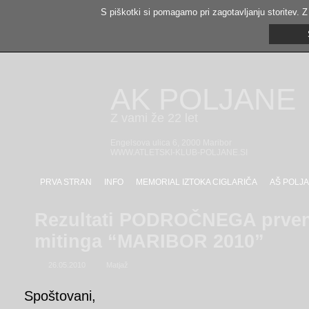
S piškotki si pomagamo pri zagotavljanju storitev. Z
AK POLJANE
Z vami že 22 let
Engelsova ulica 6, 2000 Maribor
WWW.ATLETSKI-KLUB-POLJANE.SI
PRVA STRAN
INFO
MEMORIAL IZTOKA CIGLARIČA
AŠ POLJA
Rezultati PODROČNEGA prven
mitinga “MARIBOR 2010”
26.05.2010
Matjaž
Spoštovani,