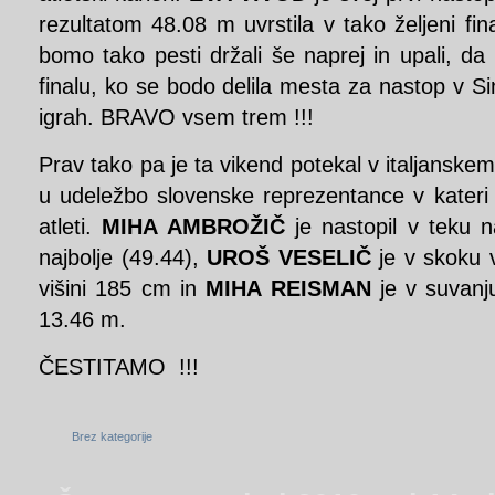
rezultatom 48.08 m uvrstila v tako željeni fi
bomo tako pesti držali še naprej in upali, da
finalu, ko se bodo delila mesta za nastop v Si
igrah. BRAVO vsem trem !!!
Prav tako pa je ta vikend potekal v italjanske
u udeležbo slovenske reprezentance v kateri so
atleti.
MIHA AMBROŽIČ
je nastopil v teku n
najbolje (49.44),
UROŠ VESELIČ
je v skoku v
višini 185 cm in
MIHA REISMAN
je v suvanju
13.46 m.
ČESTITAMO !!!
Brez kategorije