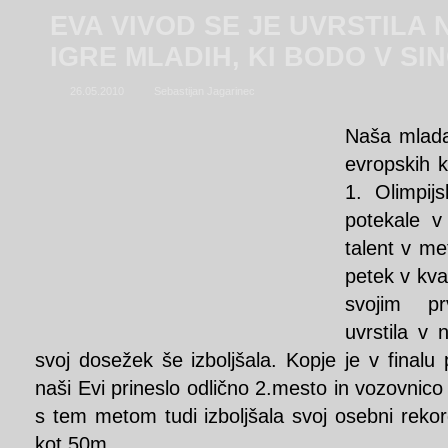
EVA VIVOD SE JE UVRSTILA 
IGRE MLADIH, KI BODO V S
26.05.2010
Sebastijan Jagarinec
Naša mlada 
evropskih k
1. Olimpij
potekale v 
talent v me
petek v kva
svojim p
uvrstila v n
svoj dosežek še izboljšala. Kopje je v finalu 
naši Evi prineslo odlično 2.mesto in vozovnico 
s tem metom tudi izboljšala svoj osebni rekor
kot 50m.