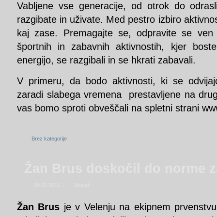
Vabljene vse generacije, od otrok do odras
razgibate in uživate. Med pestro izbiro aktivno
kaj zase. Premagajte se, odpravite se ven
športnih in zabavnih aktivnostih, kjer bost
energijo, se razgibali in se hkrati zabavali.
V primeru, da bodo aktivnosti, ki se odvija
zaradi slabega vremena prestavljene na drug
vas bomo sproti obveščali na spletni strani w
Brez kategorije
Žan Brus doskočil do norme 
09.05.2010
Matjaž
Žan Brus
je v Velenju na ekipnem prvenstvu 