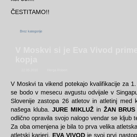
ČESTITAMO!!
Brez kategorije
V Moskvi si je Eva Vivod prime
kopja
22.05.2010
Herga Robert
V Moskvi ta vikend potekajo kvalifikacije za 1.
se bodo v mesecu avgustu odvijale v Singapu
Slovenije zastopa 26 atletov in atletinj med ka
našega kluba.
JURE MIKLUŽ
in
ŽAN BRUS
odlično opravila svojo nalogo vendar se kljub te
Za oba omenjena je bila to prva velika atletska
atletski karieri.
EVA VIVOD
je svoj prvi nastop