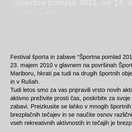
Športna pomlad 2010, od 14. d
14.05.2010
Matjaž
Festival športa in zabave “Športna pomlad 201
23. majem 2010 v glavnem na površinah Špor
Mariboru, hkrati pa tudi na drugih športnih obj
in v Rušah.
Tudi letos smo za vas pripravili vrsto novih akt
aktivno preživite prosti čas, poskrbite za svoje 
zabavi. Preizkusite se lahko v mnogih športni
brezplačnih tečajev in se naučite osnov različ
vseh rekreativnih aktivnostih in tečajih je brez