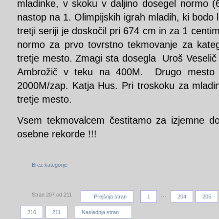
mladinke, v skoku v daljino dosegel normo (6
nastop na 1. Olimpijskih igrah mladih, ki bodo 
tretji seriji je doskočil pri 674 cm in za 1 cent
normo za prvo tovrstno tekmovanje za katego
tretje mesto. Zmagi sta dosegla Uroš Veselič 
Ambrožič v teku na 400M. Drugo mesto si
2000M/zap. Katja Hus. Pri troskoku za mladin
tretje mesto.
Vsem tekmovalcem čestitamo za izjemne do
osebne rekorde !!!
Brez kategorije
...
Stran 207 od 211
Prejšnja stran
1
204
205
210
211
Naslednja stran