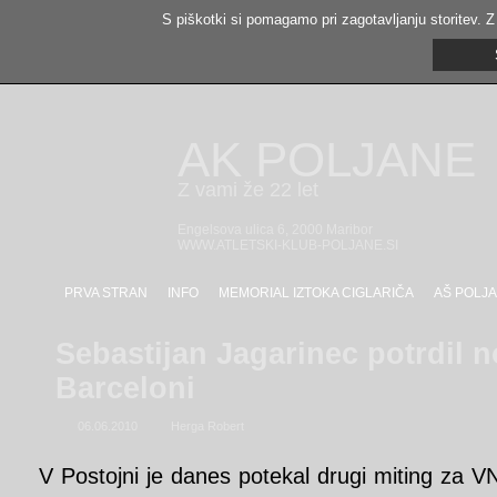
S piškotki si pomagamo pri zagotavljanju storitev. Z
AK POLJANE
Z vami že 22 let
Engelsova ulica 6, 2000 Maribor
WWW.ATLETSKI-KLUB-POLJANE.SI
PRVA STRAN
INFO
MEMORIAL IZTOKA CIGLARIČA
AŠ POLJA
Sebastijan Jagarinec potrdil 
Barceloni
06.06.2010
Herga Robert
V Postojni je danes potekal drugi miting za 