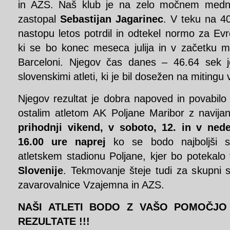
in AZS. Naš klub je na zelo močnem medna
zastopal
Sebastijan Jagarinec
. V teku na 4
nastopu letos potrdil in odtekel normo za Ev
ki se bo konec meseca julija in v začetku m
Barceloni. Njegov čas danes – 46.64 sek j
slovenskimi atleti, ki je bil dosežen na mitingu 
Njegov rezultat je dobra napoved in povabil
ostalim atletom AK Poljane Maribor z navija
prihodnji vikend, v soboto, 12. in v nede
16.00 ure naprej
ko se bodo najboljši slo
atletskem stadionu Poljane, kjer bo potekalo 
Slovenije
. Tekmovanje šteje tudi za skupni
zavarovalnice Vzajemna in AZS.
NAŠI ATLETI BODO Z VAŠO POMOČJO
REZULTATE !!!