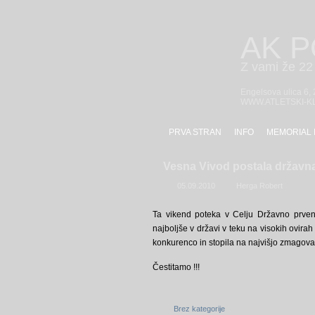
AK 
Z vami že 22 
Engelsova ulica 6,
WWW.ATLETSKI-K
PRVA STRAN
INFO
MEMORIAL 
Vesna Vivod postala državn
05.09.2010
Herga Robert
Ta vikend poteka v Celju Državno prvens
najboljše v državi v teku na visokih ovirah
konkurenco in stopila na najvišjo zmagova
Čestitamo !!!
Brez kategorije