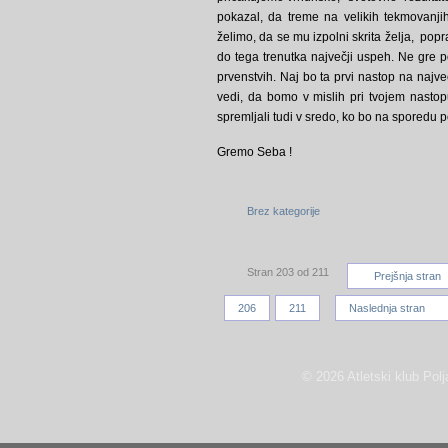
pokazal, da treme na velikih tekmovanj
želimo, da se mu izpolni skrita želja, popr
do tega trenutka največji uspeh. Ne gre po
prvenstvih. Naj bo ta prvi nastop na najve
vedi, da bomo v mislih pri tvojem nastopu
spremljali tudi v sredo, ko bo na sporedu po
Gremo Seba !
Brez kategorije
Stran 203 od 211
Prejšnja stran
206
211
Naslednja stran
© 2026 Atletski klub Polj