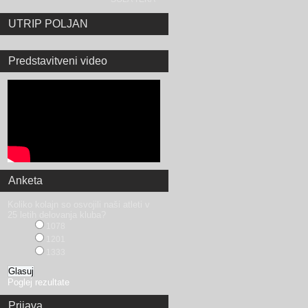
UTRIP POLJAN
Predstavitveni video
Anketa
Koliko kolajn so osvojili naši atleti v
25 letih delovanja kluba?
1078
1201
1333
Poglej rezultate
Prijava