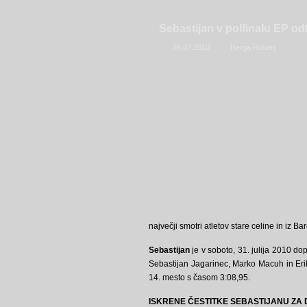
Sebastijan v polfinalu EP od
26.07.2010
Herga Robert
največji smotri atletov stare celine in iz 
Sebastijan
je v soboto, 31. julija 2010 do
Sebastijan Jagarinec, Marko Macuh in Erik
14. mesto s časom 3:08,95.
ISKRENE ČESTITKE SEBASTIJANU ZA 