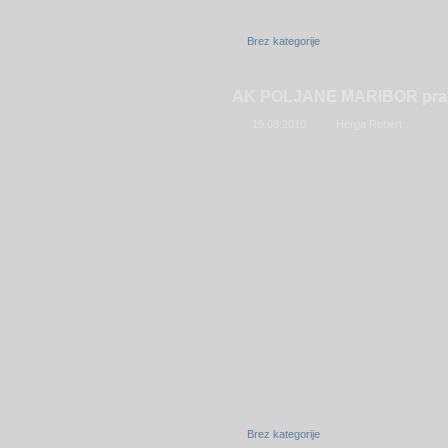
Brez kategorije
AK POLJANE MARIBOR prazn
19.08.2010
Herga Robert
Brez kategorije