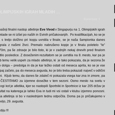
OLIMPIJSKIH IGRAH MLADIH …
Komentarji: 3
ašnji finalni nastop atletinje
Eve Vivod
v Singapurju na 1. Olimpijskih igrah
mlade se ni izšel po naših in Evinih pričakovanjih. Po kvalifikacijah, ko se je
 s tretjo dolžino pri kopju uvrstila v finale, se je naša šampionka danes
grala z našimi živci. Premalo nabrušeno kopje je v finalu poletelo “le”
70m, pa še zdravje je bilo tisto, ki je v zadnjih nekaj dnevih pred finalom
tilo posledice. Z doseženim rezultatom se je uvrstila na 8. mesto, kar pa je
ub temu velik uspeh za mlado atletinjo, ki je tako pokazala, da je sezona že
o dolga – predolga in da je kar težko ostati od meseca aprila, ko se je vse
paj začelo, pa do meseca avgusta, ko je bilo treba pokazati največ v odlični
mi. Kljub temu, da danes še zdaleč ni pokazala vsega kar zna in zmore, pa
 ČESTITAMO za izjemne dosežke v tem sezoni. Osmo mesto na svetu v
ogi kot je atletika, kjer so nastopili športniki in športnice iz kar 205 držav je
ultat na katerega je lahko Eva in tudi mi vsi ostali v klubu izjemno ponosni.
a atletinja si bo v naslednjem tednu odpočila. Doma pa jo pričakujemo v
eljo, 29. avgusta.
iju !!!