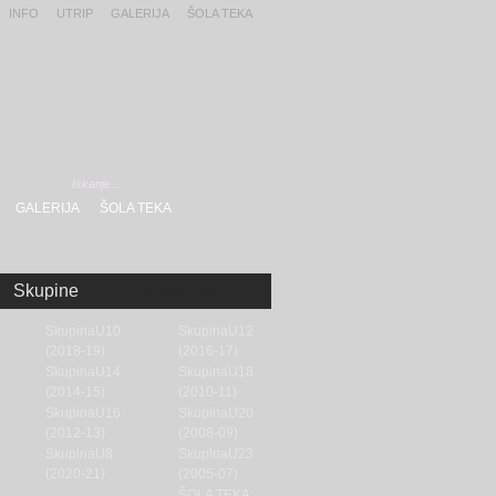
INFO
UTRIP
GALERIJA
ŠOLA TEKA
GALERIJA
ŠOLA TEKA
Skupine
Skupine
SkupinaU10
SkupinaU12
(2018-19)
(2016-17)
SkupinaU14
SkupinaU18
(2014-15)
(2010-11)
SkupinaU16
SkupinaU20
(2012-13)
(2008-09)
SkupinaU8
SkupinaU23
(2020-21)
(2005-07)
ŠOLA TEKA