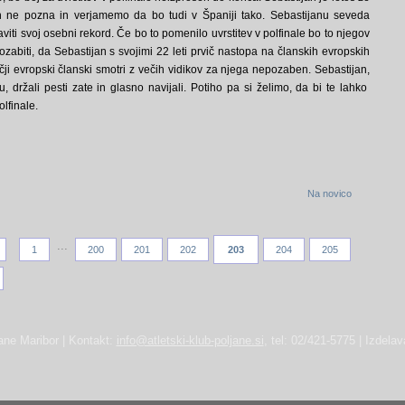
ih ne pozna in verjamemo da bo tudi v Španiji tako. Sebastijanu seveda
aviti svoj osebni rekord. Če bo to pomenilo uvrstitev v polfinale bo to njegov
zabiti, da Sebastijan s svojimi 22 leti prvič nastopa na članskih evropskih
čji evropski članski smotri z večih vidikov za njega nepozaben. Sebastijan,
, držali pesti zate in glasno navijali. Potiho pa si želimo, da bi te lahko
lfinale.
Na novico
...
1
200
201
202
203
204
205
ane Maribor | Kontakt:
info@atletski-klub-poljane.si
, tel: 02/421-5775 | Izdela