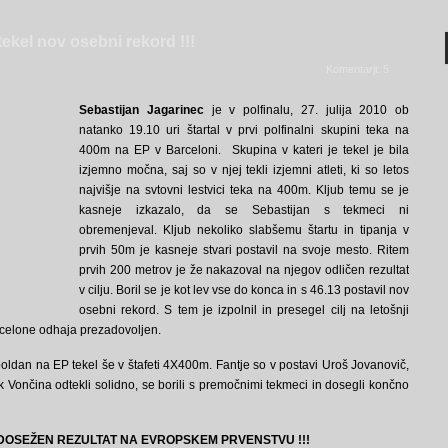
tekel nov osebni rekord !!!
Komentarji: 5
Sebastijan Jagarinec
je v polfinalu, 27. julija 2010 ob
natanko 19.10 uri štartal v prvi polfinalni skupini teka na
400m na EP v Barceloni. Skupina v kateri je tekel je bila
izjemno močna, saj so v njej tekli izjemni atleti, ki so letos
najvišje na svtovni lestvici teka na 400m. Kljub temu se je
kasneje izkazalo, da se Sebastijan s tekmeci ni
obremenjeval. Kljub nekoliko slabšemu štartu in tipanja v
prvih 50m je kasneje stvari postavil na svoje mesto. Ritem
prvih 200 metrov je že nakazoval na njegov odličen rezultat
v cilju. Boril se je kot lev vse do konca in s 46.13 postavil nov
osebni rekord. S tem je izpolnil in presegel cilj na letošnji
Barcelone odhaja prezadovoljen.
poldan na EP tekel še v štafeti 4X400m. Fantje so v postavi Uroš Jovanovič,
 Vončina odtekli solidno, se borili s premočnimi tekmeci in dosegli končno
DOSEŽEN REZULTAT NA EVROPSKEM PRVENSTVU !!!