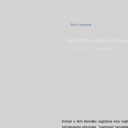
Brez kategorije
Sebastijan Jagarinec v Bar
24.07.2010
Herga Robert
Evropi v tem trenutku zagotova ena najb
pričakujemo vrhunske, “svetovne” rezultate