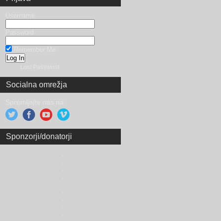
Username
Password
Remember Me
Lost Password
Socialna omrežja
Spremljajte nas na:
Sponzorji/donatorji