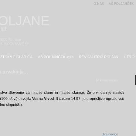
O NAS
AŠ POLJANČEK
POLJANE
let
 2000 Maribor
LUB-POLJANE.SI
IZTOKA CIGLARIČA
AŠ POLJANČEK-vpis
REVIJA UTRIP POLJAN
UTRIP
a prvakinja …
Ni komentarjev
tvo Slovenije za mlajše člane in mlajše članice. Že prvi dan je naslov
 (100m/ov.) osvojila
Vesna Vivod
. S časom 14.97 je prepričljivo ugnalo vso
lno stopničko.
Na novico