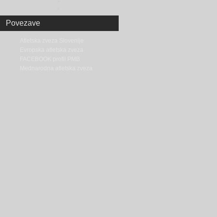
Povezave
Atletska zveza Slovenije
Evropska atletska zveza
FACEBOOK profil PMB
Mednarodna atletska zveza