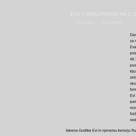
EVA V SINGAPURJU NA 1. 
22.08.2010
Herga Robert
Dan
za 
Eva
poi
46.
pus
klj
zel
sku
for
Evi
pan
rez
Naš
ned
Iskrene čestitke Evi in njenemu trenerju Rud