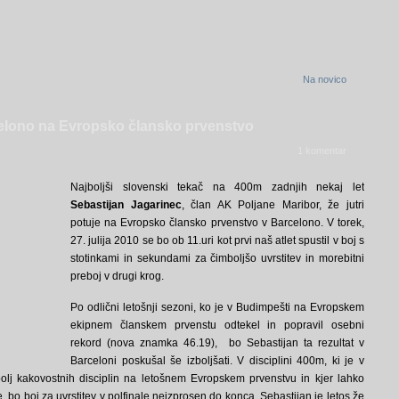
Na novico
celono na Evropsko člansko prvenstvo
1 komentar
Najboljši slovenski tekač na 400m zadnjih nekaj let
Sebastijan Jagarinec
, član AK Poljane Maribor, že jutri
potuje na Evropsko člansko prvenstvo v Barcelono. V torek,
27. julija 2010 se bo ob 11.uri kot prvi naš atlet spustil v boj s
stotinkami in sekundami za čimboljšo uvrstitev in morebitni
preboj v drugi krog.
Po odlični letošnji sezoni, ko je v Budimpešti na Evropskem
ekipnem članskem prvenstu odtekel in popravil osebni
rekord (nova znamka 46.19), bo Sebastijan ta rezultat v
Barceloni poskušal še izboljšati. V disciplini 400m, ki je v
olj kakovostnih disciplin na letošnem Evropskem prvenstvu in kjer lahko
, bo boj za uvrstitev v polfinale neizprosen do konca. Sebastijan je letos že