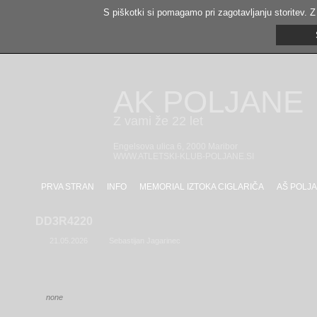
S piškotki si pomagamo pri zagotavljanju storitev. Z
AK POLJANE
Z vami že 22 let
Engelsova ulica 6, 2000 Maribor
WWW.ATLETSKI-KLUB-POLJANE.SI
PRVA STRAN
INFO
MEMORIAL IZTOKA CIGLARIČA
AŠ POLJA
DD3R4220
21.05.2026
Sebastijan Jagarinec
none