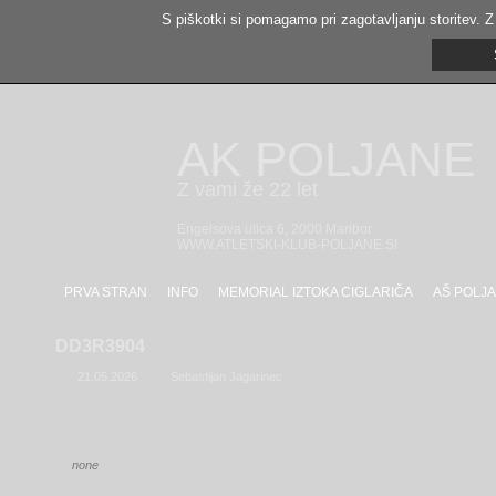
S piškotki si pomagamo pri zagotavljanju storitev. Z
AK POLJANE
Z vami že 22 let
Engelsova ulica 6, 2000 Maribor
WWW.ATLETSKI-KLUB-POLJANE.SI
PRVA STRAN
INFO
MEMORIAL IZTOKA CIGLARIČA
AŠ POLJA
DD3R3904
21.05.2026
Sebastijan Jagarinec
none