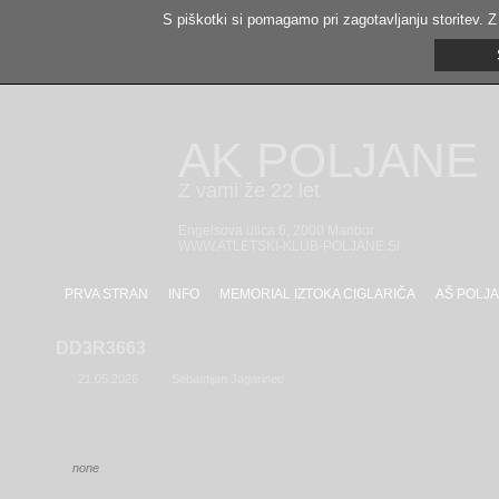
S piškotki si pomagamo pri zagotavljanju storitev. Z
AK POLJANE
Z vami že 22 let
Engelsova ulica 6, 2000 Maribor
WWW.ATLETSKI-KLUB-POLJANE.SI
PRVA STRAN
INFO
MEMORIAL IZTOKA CIGLARIČA
AŠ POLJA
DD3R3663
21.05.2026
Sebastijan Jagarinec
none