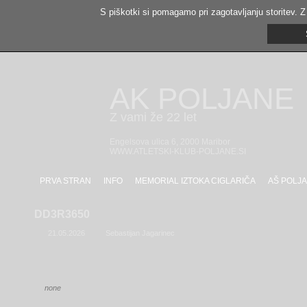
S piškotki si pomagamo pri zagotavljanju storitev. Z
AK POLJANE
Z vami že 22 let
Engelsova ulica 6, 2000 Maribor
WWW.ATLETSKI-KLUB-POLJANE.SI
PRVA STRAN
INFO
MEMORIAL IZTOKA CIGLARIČA
AŠ POLJA
DD3R3650
21.05.2026
Sebastijan Jagarinec
none