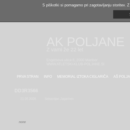
S piškotki si pomagamo pri zagotavljanju storitev. Z
AK POLJANE
Z vami že 22 let
Engelsova ulica 6, 2000 Maribor
WWW.ATLETSKI-KLUB-POLJANE.SI
PRVA STRAN
INFO
MEMORIAL IZTOKA CIGLARIČA
AŠ POLJA
DD3R3566
21.05.2026
Sebastijan Jagarinec
none