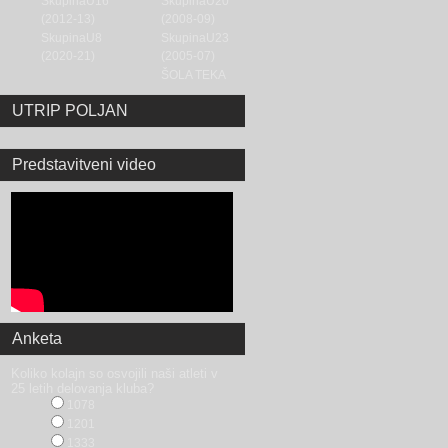
SkupinaU16
SkupinaU20
(2012-13)
(2008-09)
SkupinaU8
SkupinaU23
(2020-21)
(2005-07)
ŠOLA TEKA
UTRIP POLJAN
Predstavitveni video
Anketa
Koliko kolajn so osvojili naši atleti v
25 letih delovanja kluba?
1078
1201
1333