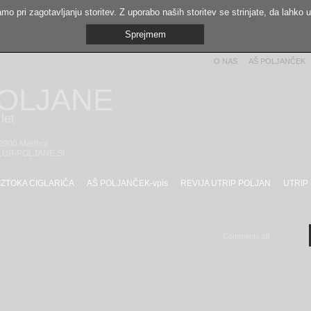
mo pri zagotavljanju storitev. Z uporabo naših storitev se strinjate, da lahko 
Sprejmem
O NAS
AŠ POLJANČEK
POLJANE
let
 2000 Maribor
LUB-POLJANE.SI
IZTOKA CIGLARIČA
AŠ POLJANČEK-vpis
REVIJA UTRIP POLJAN
UTRIP
Comments off