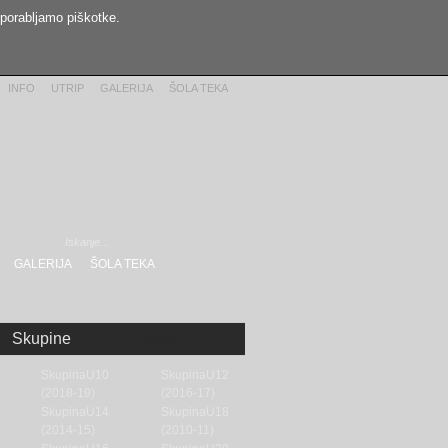
uporabljamo piškotke.
INFO
UTRIP
GALERIJA
ŠOLA TEKA
GALERIJA
ŠOLA TEKA
Skupine
Skupine
SkupinaU10
SkupinaU12
(2018-19)
(2016-17)
SkupinaU14
SkupinaU18
(2014-15)
(2010-11)