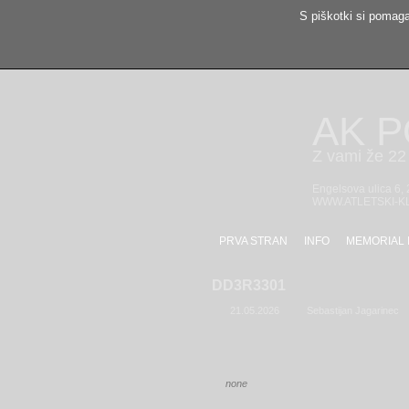
S piškotki si pomaga
AK 
Z vami že 22 
Engelsova ulica 6,
WWW.ATLETSKI-K
PRVA STRAN
INFO
MEMORIAL 
DD3R3301
21.05.2026
Sebastijan Jagarinec
none