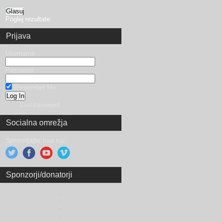
Poglej rezultate
Prijava
Username
Password
Remember Me
Lost Password
Socialna omrežja
Spremljajte nas na:
Sponzorji/donatorji