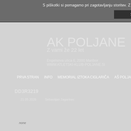
S piškotki si pomagamo pri zagotavljanju storitev. Z
AK POLJANE
Z vami že 22 let
Engelsova ulica 6, 2000 Maribor
WWW.ATLETSKI-KLUB-POLJANE.SI
PRVA STRAN
INFO
MEMORIAL IZTOKA CIGLARIČA
AŠ POLJA
DD3R3219
21.05.2026
Sebastijan Jagarinec
none