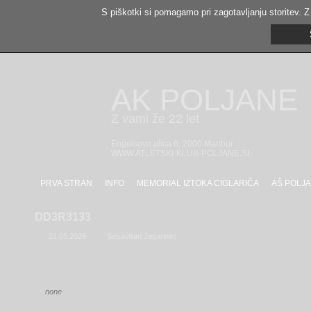
S piškotki si pomagamo pri zagotavljanju storitev. Z
AK POLJANE
Z vami že 22 let
Engelsova ulica 6, 2000 Maribor
WWW.ATLETSKI-KLUB-POLJANE.SI
PRVA STRAN
INFO
MEMORIAL IZTOKA CIGLARIČA
AŠ POLJA
DD3R3133
21.05.2026
Sebastijan Jagarinec
none