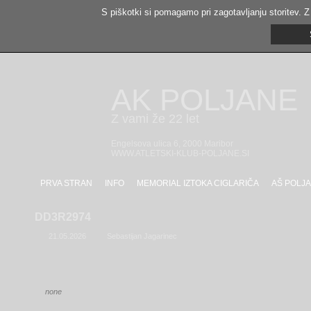
S piškotki si pomagamo pri zagotavljanju storitev. Z
AK POLJANE
Z vami že 22 let
Engelsova ulica 6, 2000 Maribor
WWW.ATLETSKI-KLUB-POLJANE.SI
PRVA STRAN
INFO
MEMORIAL IZTOKA CIGLARIČA
AŠ POLJA
DD3R2974
21.05.2026
Sebastijan Jagarinec
none