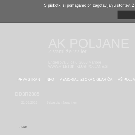
S piškotki si pomagamo pri zagotavljanju storitev. Z
AK POLJANE
Z vami že 22 let
Engelsova ulica 6, 2000 Maribor
WWW.ATLETSKI-KLUB-POLJANE.SI
PRVA STRAN
INFO
MEMORIAL IZTOKA CIGLARIČA
AŠ POLJA
DD3R2885
21.05.2026
Sebastijan Jagarinec
none