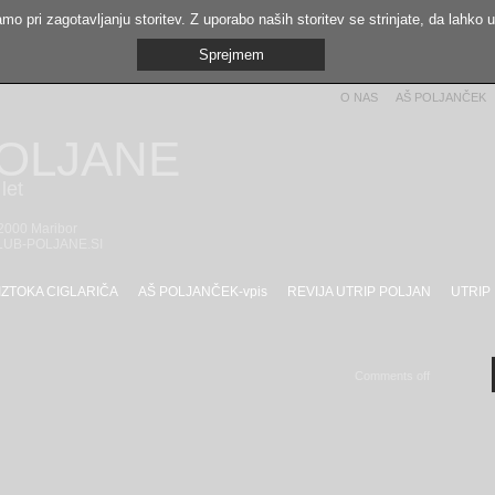
mo pri zagotavljanju storitev. Z uporabo naših storitev se strinjate, da lahko 
Sprejmem
O NAS
AŠ POLJANČEK
POLJANE
let
 2000 Maribor
LUB-POLJANE.SI
IZTOKA CIGLARIČA
AŠ POLJANČEK-vpis
REVIJA UTRIP POLJAN
UTRIP
Comments off