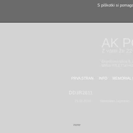
S piškotki si pomaga
AK 
Z vami že 22 
Engelsova ulica 6,
WWW.ATLETSKI-K
PRVA STRAN
INFO
MEMORIAL 
DD3R2611
21.05.2026
Sebastijan Jagarinec
none