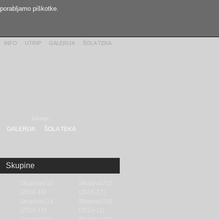
uporabljamo piškotke.
INFO
UTRIP
GALERIJA
ŠOLA TEKA
GALERIJA
ŠOLA TEKA
Skupine
Skupine
SkupinaU10
SkupinaU12
(2018-19)
(2016-17)
SkupinaU14
SkupinaU18
(2014-15)
(2010-11)