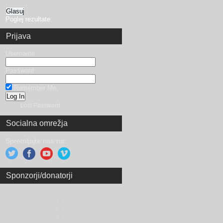
Poglej rezultate
Prijava
Username
Password
Remember Me
Lost Password
Socialna omrežja
Spremljajte nas na:
Sponzorji/donatorji