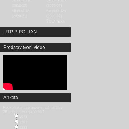
SkupinaU16
SkupinaU20
(2012-13)
(2008-09)
SkupinaU8
SkupinaU23
(2020-21)
(2005-07)
ŠOLA TEKA
UTRIP POLJAN
Predstavitveni video
Anketa
Koliko kolajn so osvojili naši atleti v
25 letih delovanja kluba?
1078
1201
1333