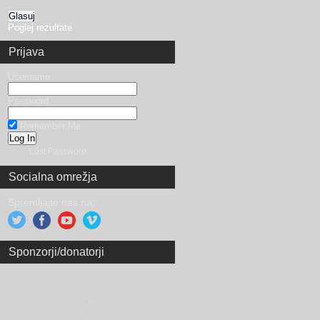
Poglej rezultate
Prijava
Username
Password
Remember Me
Lost Password
Socialna omrežja
Spremljajte nas na:
Sponzorji/donatorji