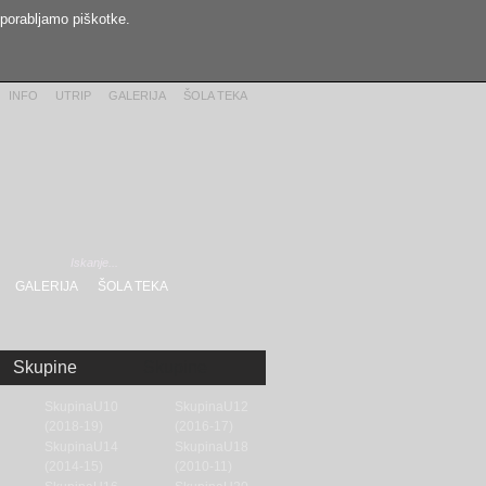
uporabljamo piškotke.
INFO
UTRIP
GALERIJA
ŠOLA TEKA
GALERIJA
ŠOLA TEKA
Skupine
Skupine
SkupinaU10
SkupinaU12
(2018-19)
(2016-17)
SkupinaU14
SkupinaU18
(2014-15)
(2010-11)