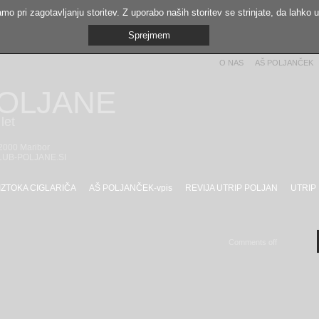
mo pri zagotavljanju storitev. Z uporabo naših storitev se strinjate, da lahko 
Sprejmem
O NAS
AŠ POLJANČEK
POLJANE
let
 2000 Maribor
LUB-POLJANE.SI
IZTOKA CIGLARIČA
AŠ POLJANČEK-vpis
REVIJA UTRIP POLJAN
UTRIP
Comments off