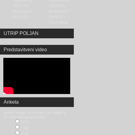
SkupinaU16
SkupinaU20
(2012-13)
(2008-09)
SkupinaU8
SkupinaU23
(2020-21)
(2005-07)
ŠOLA TEKA
UTRIP POLJAN
Predstavitveni video
Anketa
Koliko kolajn so osvojili naši atleti v
25 letih delovanja kluba?
1078
1201
1333