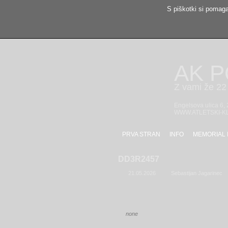
S piškotki si pomaga
AK 
Z vami že 22 
Engelsova ulica 6,
WWW.ATLETSKI-K
PRVA STRAN
INFO
MEMORIAL 
DD3R2457
21.05.2026
Sebastijan Jagarinec
none