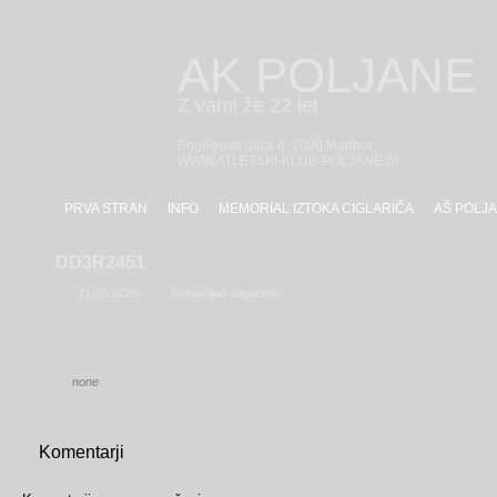
AK POLJANE
Z vami že 22 let
Engelsova ulica 6, 2000 Maribor
WWW.ATLETSKI-KLUB-POLJANE.SI
PRVA STRAN
INFO
MEMORIAL IZTOKA CIGLARIČA
AŠ POLJA
DD3R2451
21.05.2026
Sebastijan Jagarinec
none
Komentarji