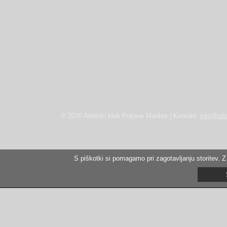
© 2026 Atletski klub Poljane Maribor | Kontakt:
info@atle
S piškotki si pomagamo pri zagotavljanju storitev. Z