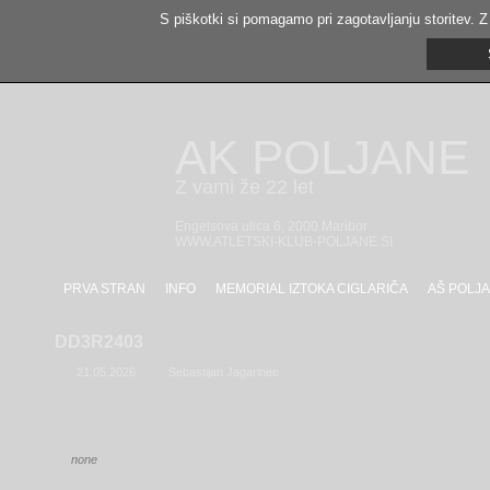
S piškotki si pomagamo pri zagotavljanju storitev. Z
AK POLJANE
Z vami že 22 let
Engelsova ulica 6, 2000 Maribor
WWW.ATLETSKI-KLUB-POLJANE.SI
PRVA STRAN
INFO
MEMORIAL IZTOKA CIGLARIČA
AŠ POLJA
DD3R2403
21.05.2026
Sebastijan Jagarinec
none