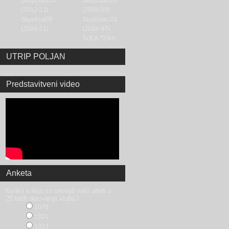
SkupinaU16
SkupinaU20
(2012-13)
(2008-09)
SkupinaU8
SkupinaU23
(2020-21)
(2005-07)
ŠOLA TEKA
UTRIP POLJAN
Predstavitveni video
Anketa
Koliko kolajn so osvojili naši atleti v
25 letih delovanja kluba?
1078
1201
1333