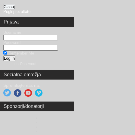
Poglej rezultate
Prijava
Username
Password
Remember Me
Lost Password
Socialna omrežja
Spremljajte nas na:
Sponzorji/donatorji