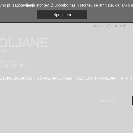
mo pri zagotavljanju storitev. Z uporabo naših storitev se strinjate, da lahko 
Sprejmem
O NAS
AŠ POLJANČEK
POLJANE
let
 2000 Maribor
LUB-POLJANE.SI
IZTOKA CIGLARIČA
AŠ POLJANČEK-vpis
REVIJA UTRIP POLJAN
UTRIP
Comments off