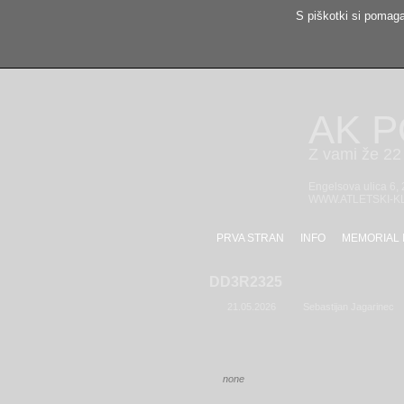
S piškotki si pomaga
AK 
Z vami že 22 
Engelsova ulica 6,
WWW.ATLETSKI-K
PRVA STRAN
INFO
MEMORIAL 
DD3R2325
21.05.2026
Sebastijan Jagarinec
none