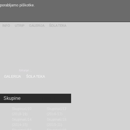
uporabljamo piškotke.
INFO
UTRIP
GALERIJA
ŠOLA TEKA
GALERIJA
ŠOLA TEKA
Skupine
Skupine
SkupinaU10
SkupinaU12
(2018-19)
(2016-17)
SkupinaU14
SkupinaU18
(2014-15)
(2010-11)