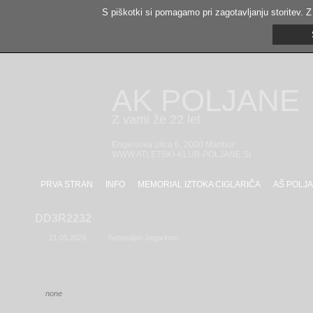
S piškotki si pomagamo pri zagotavljanju storitev. Z
AK POLJANE
Z vami že 22 let
Engelsova ulica 6, 2000 Maribor
WWW.ATLETSKI-KLUB-POLJANE.SI
PRVA STRAN
INFO
MEMORIAL IZTOKA CIGLARIČA
AŠ POLJA
DD3R2232
21.05.2026
Sebastijan Jagarinec
none