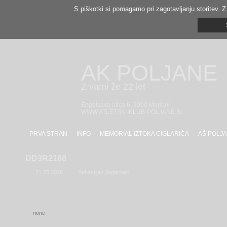
S piškotki si pomagamo pri zagotavljanju storitev. Z
AK POLJANE
Z vami že 22 let
Engelsova ulica 6, 2000 Maribor
WWW.ATLETSKI-KLUB-POLJANE.SI
PRVA STRAN
INFO
MEMORIAL IZTOKA CIGLARIČA
AŠ POLJA
DD3R2188
21.05.2026
Sebastijan Jagarinec
none