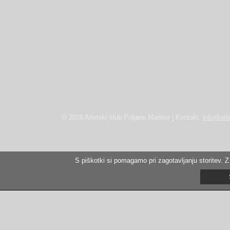
© 2026 Atletski klub Poljane Maribor | Kontakt:
info@atle
S piškotki si pomagamo pri zagotavljanju storitev. Z