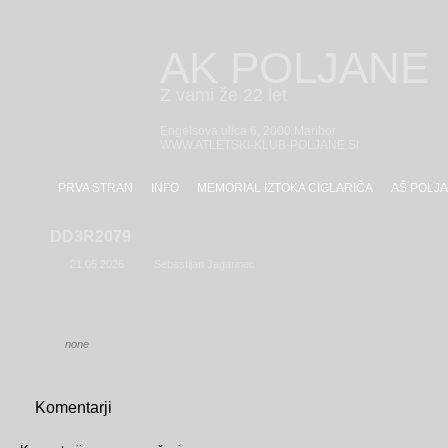
AK POLJANE
Z vami že 22 let
Engelsova ulica 6, 2000 Maribor
WWW.ATLETSKI-KLUB-POLJANE.SI
PRVA STRAN
INFO
MEMORIAL IZTOKA CIGLARIČA
AŠ POLJA
DD3R2079
21.05.2026
Sebastijan Jagarinec
none
Komentarji