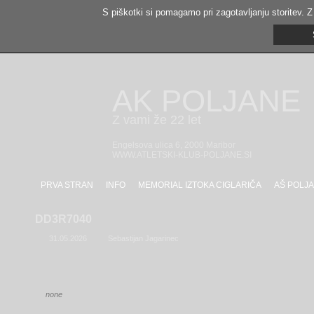
S piškotki si pomagamo pri zagotavljanju storitev. Z
AK POLJANE
Z vami že 22 let
Engelsova ulica 6, 2000 Maribor
WWW.ATLETSKI-KLUB-POLJANE.SI
PRVA STRAN
INFO
MEMORIAL IZTOKA CIGLARIČA
AŠ POLJA
DD3R7040
31.05.2026
Sebastijan Jagarinec
none