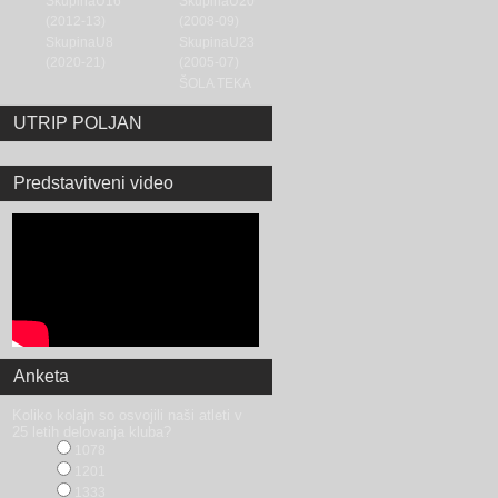
SkupinaU16
SkupinaU20
(2012-13)
(2008-09)
SkupinaU8
SkupinaU23
(2020-21)
(2005-07)
ŠOLA TEKA
UTRIP POLJAN
Predstavitveni video
Anketa
Koliko kolajn so osvojili naši atleti v
25 letih delovanja kluba?
1078
1201
1333