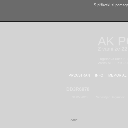
S piškotki si pomaga
AK 
Z vami že 22 
Engelsova ulica 6,
WWW.ATLETSKI-K
PRVA STRAN
INFO
MEMORIAL 
DD3R6978
31.05.2026
Sebastijan Jagarinec
none