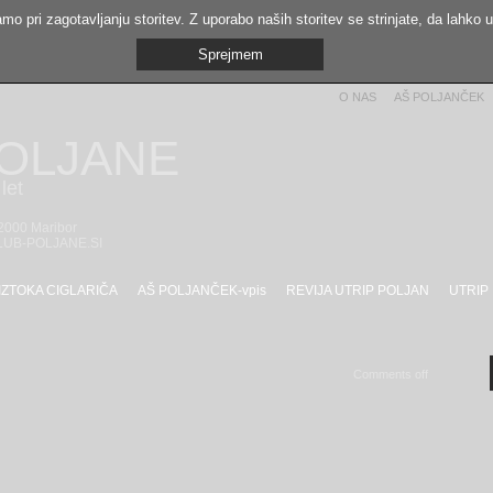
mo pri zagotavljanju storitev. Z uporabo naših storitev se strinjate, da lahko 
Sprejmem
O NAS
AŠ POLJANČEK
POLJANE
let
 2000 Maribor
LUB-POLJANE.SI
IZTOKA CIGLARIČA
AŠ POLJANČEK-vpis
REVIJA UTRIP POLJAN
UTRIP
Comments off