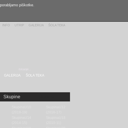
uporabljamo piškotke.
INFO
UTRIP
GALERIJA
ŠOLA TEKA
GALERIJA
ŠOLA TEKA
Skupine
Skupine
SkupinaU10
SkupinaU12
(2018-19)
(2016-17)
SkupinaU14
SkupinaU18
(2014-15)
(2010-11)