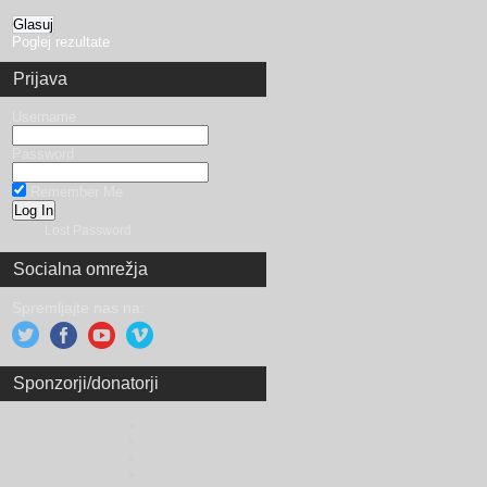
Poglej rezultate
Prijava
Username
Password
Remember Me
Lost Password
Socialna omrežja
Spremljajte nas na:
Sponzorji/donatorji