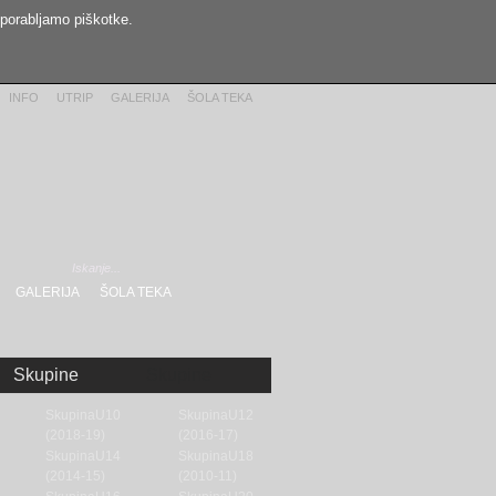
uporabljamo piškotke.
INFO
UTRIP
GALERIJA
ŠOLA TEKA
GALERIJA
ŠOLA TEKA
Skupine
Skupine
SkupinaU10
SkupinaU12
(2018-19)
(2016-17)
SkupinaU14
SkupinaU18
(2014-15)
(2010-11)