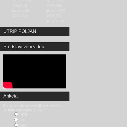
SkupinaU16
SkupinaU20
(2012-13)
(2008-09)
SkupinaU8
SkupinaU23
(2020-21)
(2005-07)
ŠOLA TEKA
UTRIP POLJAN
Predstavitveni video
Anketa
Koliko kolajn so osvojili naši atleti v
25 letih delovanja kluba?
1078
1201
1333