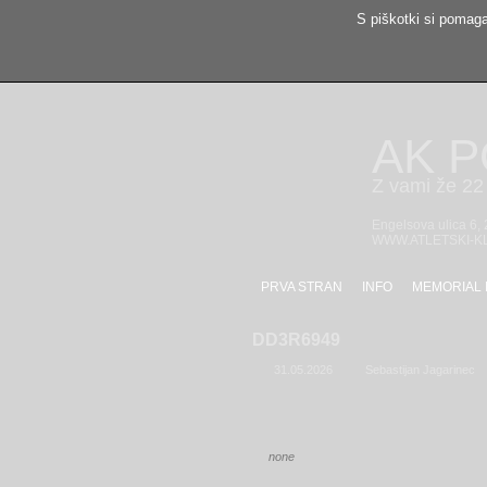
S piškotki si pomaga
AK 
Z vami že 22 
Engelsova ulica 6,
WWW.ATLETSKI-K
PRVA STRAN
INFO
MEMORIAL 
DD3R6949
31.05.2026
Sebastijan Jagarinec
none