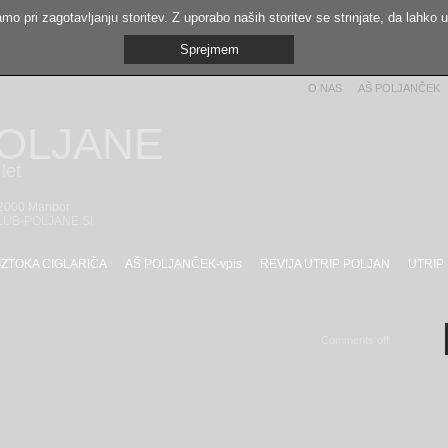
mo pri zagotavljanju storitev. Z uporabo naših storitev se strinjate, da lahko 
Sprejmem
O NAS
AŠ POLJANČEK
POLJANE
let
 2000 Maribor
LUB-POLJANE.SI
IZTOKA CIGLARIČA
AŠ POLJANČEK-vpis
REVIJA UTRIP POLJAN
UTRIP
Comments off