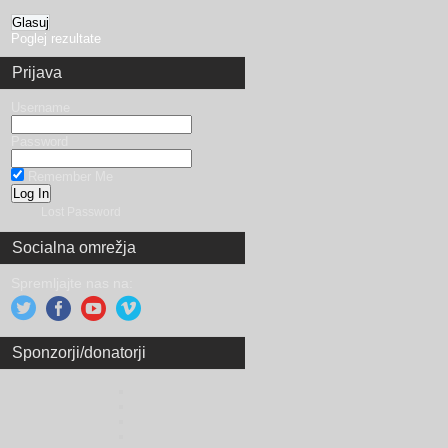
Poglej rezultate
Prijava
Username
Password
Remember Me
Lost Password
Socialna omrežja
Spremljajte nas na:
Sponzorji/donatorji