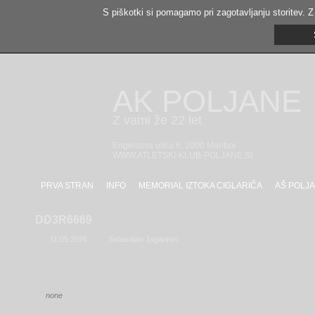
S piškotki si pomagamo pri zagotavljanju storitev. Z
AK POLJANE
Z vami že 22 let
Engelsova ulica 6, 2000 Maribor
WWW.ATLETSKI-KLUB-POLJANE.SI
PRVA STRAN
INFO
MEMORIAL IZTOKA CIGLARIČA
AŠ POLJA
DD3R6669
31.05.2026
Sebastijan Jagarinec
none