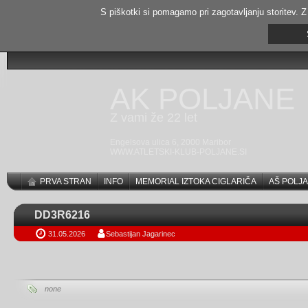
S piškotki si pomagamo pri zagotavljanju storitev. Z
AK POLJANE
Z vami že 22 let
Engelsova ulica 6, 2000 Maribor
WWW.ATLETSKI-KLUB-POLJANE.SI
PRVA STRAN
INFO
MEMORIAL IZTOKA CIGLARIČA
AŠ POLJA
DD3R6216
31.05.2026
Sebastijan Jagarinec
none