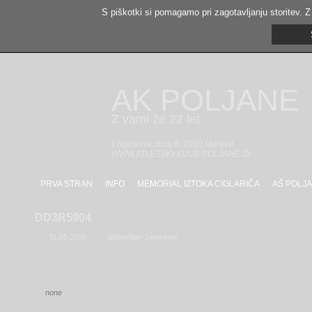
S piškotki si pomagamo pri zagotavljanju storitev. Z
AK POLJANE
Z vami že 22 let
Engelsova ulica 6, 2000 Maribor
WWW.ATLETSKI-KLUB-POLJANE.SI
PRVA STRAN
INFO
MEMORIAL IZTOKA CIGLARIČA
AŠ POLJA
DD3R5904
31.05.2026
Sebastijan Jagarinec
none