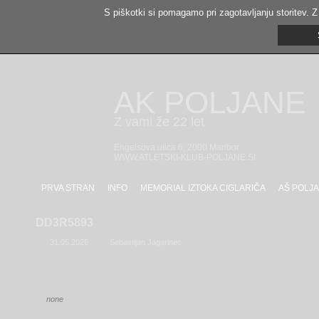
S piškotki si pomagamo pri zagotavljanju storitev. Z
AK POLJANE
Z vami že 22 let
Engelsova ulica 6, 2000 Maribor
WWW.ATLETSKI-KLUB-POLJANE.SI
PRVA STRAN
INFO
MEMORIAL IZTOKA CIGLARIČA
AŠ POLJA
DD3R5893
31.05.2026
Sebastijan Jagarinec
none