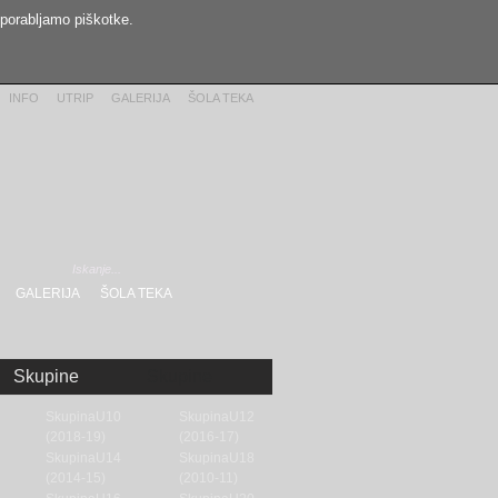
uporabljamo piškotke.
INFO
UTRIP
GALERIJA
ŠOLA TEKA
GALERIJA
ŠOLA TEKA
Skupine
Skupine
SkupinaU10
SkupinaU12
(2018-19)
(2016-17)
SkupinaU14
SkupinaU18
(2014-15)
(2010-11)