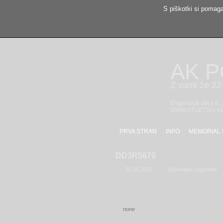
S piškotki si pomaga
AK 
Z vami že 22 
Engelsova ulica 6,
WWW.ATLETSKI-K
PRVA STRAN
INFO
MEMORIAL 
DD3R5679
31.05.2026
Sebastijan Jagarinec
none