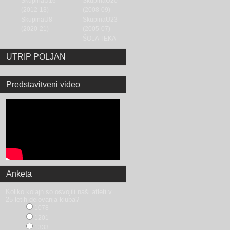
SkupinaU16
SkupinaU20
(2012-13)
(2008-09)
SkupinaU8
SkupinaU23
(2020-21)
(2005-07)
ŠOLA TEKA
UTRIP POLJAN
Predstavitveni video
Anketa
Koliko kolajn so osvojili naši atleti v
25 letih delovanja kluba?
1078
1201
1333