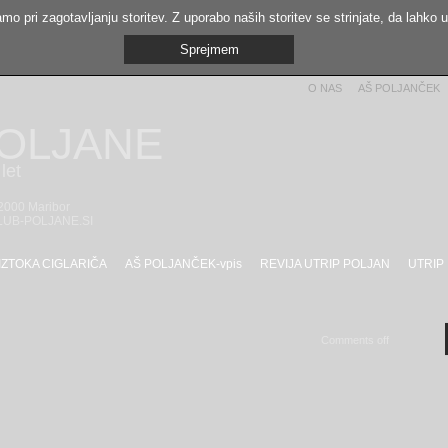
mo pri zagotavljanju storitev. Z uporabo naših storitev se strinjate, da lahko 
Sprejmem
O NAS
AŠ POLJANČEK
POLJANE
let
 2000 Maribor
LUB-POLJANE.SI
IZTOKA CIGLARIČA
AŠ POLJANČEK-vpis
REVIJA UTRIP POLJAN
UTRIP
Comments off