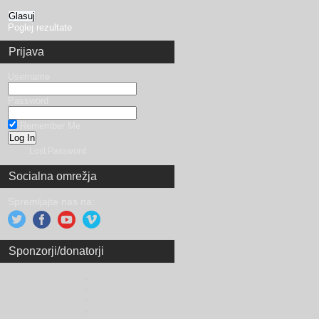
Poglej rezultate
Prijava
Username
Password
Remember Me
Lost Password
Socialna omrežja
Spremljajte nas na:
Sponzorji/donatorji