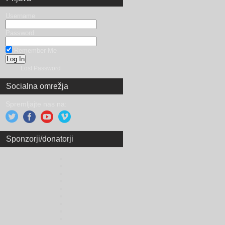
Username
Password
Remember Me
Lost Password
Socialna omrežja
Spremljajte nas na:
Sponzorji/donatorji