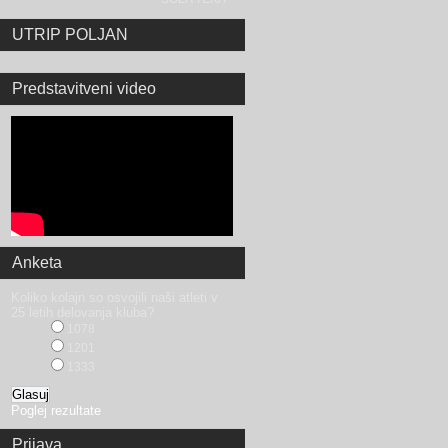
UTRIP POLJAN
Predstavitveni video
Anketa
Koliko kolajn so osvojili naši atleti v
25 letih delovanja kluba?
1078
1201
1333
Poglej rezultate
Prijava