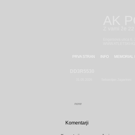
AK 
Z vami že 22 
Engelsova ulica 6,
WWW.ATLETSKI-K
PRVA STRAN
INFO
MEMORIAL 
DD3R5530
31.05.2026
Sebastijan Jagarinec
none
Komentarji