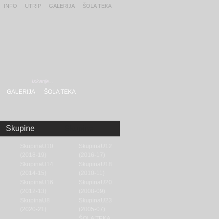
INFO
UTRIP
GALERIJA
ŠOLA TEKA
GALERIJA
ŠOLA TEKA
Skupine
Skupine
SkupinaU10
SkupinaU12
(2018-19)
(2016-17)
SkupinaU14
SkupinaU18
(2014-15)
(2010-11)
SkupinaU16
SkupinaU20
(2012-13)
(2008-09)
SkupinaU8
SkupinaU23
(2020-21)
(2005-07)
ŠOLA TEKA