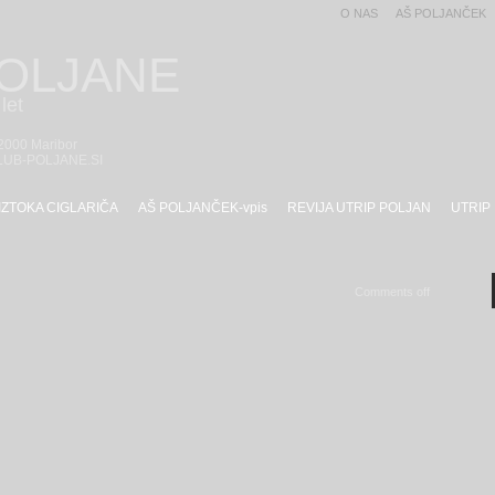
O NAS
AŠ POLJANČEK
POLJANE
let
 2000 Maribor
LUB-POLJANE.SI
IZTOKA CIGLARIČA
AŠ POLJANČEK-vpis
REVIJA UTRIP POLJAN
UTRIP
Comments off