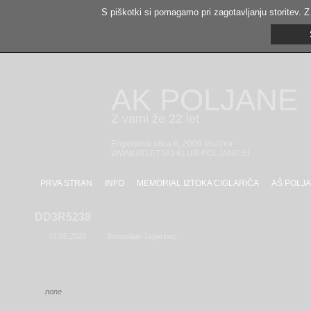
S piškotki si pomagamo pri zagotavljanju storitev. Z
AK POLJANE
Z vami že 22 let
Engelsova ulica 6, 2000 Maribor
WWW.ATLETSKI-KLUB-POLJANE.SI
PRVA STRAN
INFO
MEMORIAL IZTOKA CIGLARIČA
AŠ POLJA
DD3R5238
31.05.2026
Sebastijan Jagarinec
none