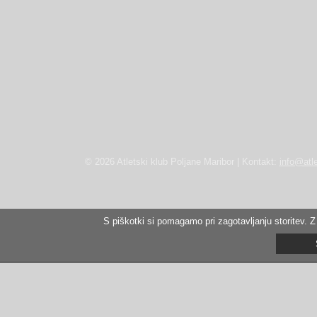
© 2026 Atletski klub Poljane Maribor | Kontakt:
info@atle
S piškotki si pomagamo pri zagotavljanju storitev. Z