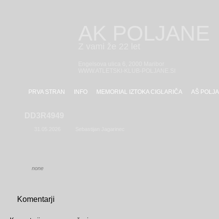
AK POLJANE
Z vami že 22 let
Engelsova ulica 6, 2000 Maribor
WWW.ATLETSKI-KLUB-POLJANE.SI
PRVA STRAN
INFO
MEMORIAL IZTOKA CIGLARIČA
AŠ POLJA
DD3R4949
31.05.2026
Sebastijan Jagarinec
none
Komentarji