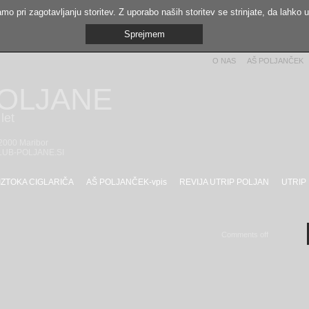
mo pri zagotavljanju storitev. Z uporabo naših storitev se strinjate, da lahko 
Sprejmem
O NAS
AŠ POLJANČEK
POLJANE
let
 2000 Maribor
LUB-POLJANE.SI
IZTOKA CIGLARIČA
AŠ POLJANČEK-vpis
REVIJA UTRIP POLJAN
UTRIP
Comments off