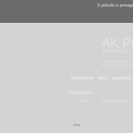
S piškotki si pomaga
AK 
Z vami že 22 
Engelsova ulica 6,
WWW.ATLETSKI-K
PRVA STRAN
INFO
MEMORIAL 
DD3R4868
31.05.2026
Sebastijan Jagarinec
none