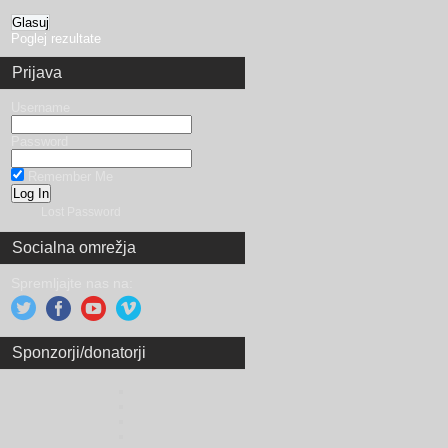
Poglej rezultate
Prijava
Username
Password
Remember Me
Lost Password
Socialna omrežja
Spremljajte nas na:
Sponzorji/donatorji