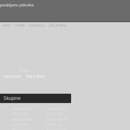
uporabljamo piškotke.
INFO
UTRIP
GALERIJA
ŠOLA TEKA
GALERIJA
ŠOLA TEKA
Skupine
Skupine
SkupinaU10
SkupinaU12
(2018-19)
(2016-17)
SkupinaU14
SkupinaU18
(2014-15)
(2010-11)