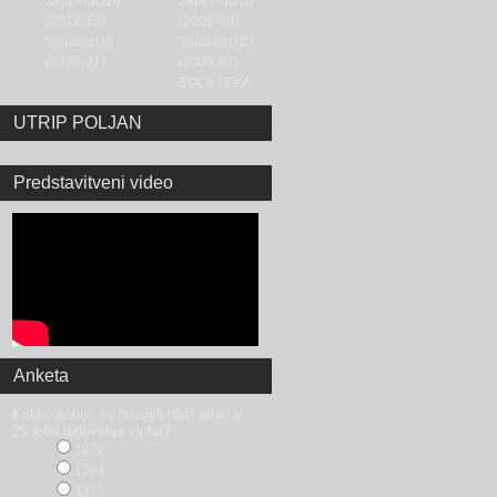
SkupinaU16
SkupinaU20
(2012-13)
(2008-09)
SkupinaU8
SkupinaU23
(2020-21)
(2005-07)
ŠOLA TEKA
UTRIP POLJAN
Predstavitveni video
Anketa
Koliko kolajn so osvojili naši atleti v
25 letih delovanja kluba?
1078
1201
1333