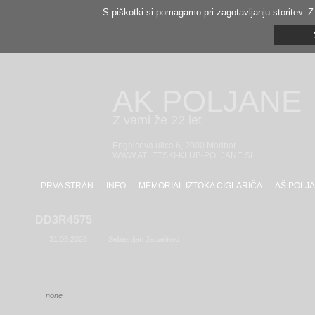
S piškotki si pomagamo pri zagotavljanju storitev. Z
AK POLJANE
Z vami že 22 let
Engelsova ulica 6, 2000 Maribor
WWW.ATLETSKI-KLUB-POLJANE.SI
PRVA STRAN
INFO
MEMORIAL IZTOKA CIGLARIČA
AŠ POLJA
DD3R4575
31.05.2026
Sebastijan Jagarinec
none