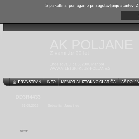
S piškotki si pomagamo pri zagotavljanju storitev. Z
AK POLJANE
Z vami že 22 let
Engelsova ulica 6, 2000 Maribor
WWW.ATLETSKI-KLUB-POLJANE.SI
PRVA STRAN
INFO
MEMORIAL IZTOKA CIGLARIČA
AŠ POLJA
DD3R4433
31.05.2026
Sebastijan Jagarinec
none